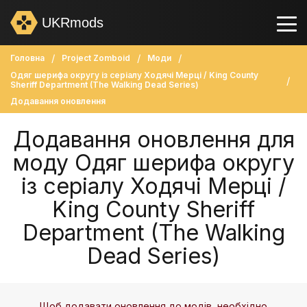
UKRmods
Головна
Project Zomboid
Моди
Одяг шерифа округу із серіалу Ходячі Мерці / King County
Sheriff Department (The Walking Dead Series)
Додавання оновлення
Додавання оновлення для
моду Одяг шерифа округу
із серіалу Ходячі Мерці /
King County Sheriff
Department (The Walking
Dead Series)
Щоб додавати оновлення до модів, необхідно