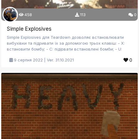
458
113
0
Simple Explosives
Simple Explosives для Teardown дозволяє встановлювати
вибухівки та підривати їх за допомогою трьох клавіш: - X:
встановити бомбу; - C: підірвати встановлені бомби; - U:
видалити всі встановлені вибухівки.
0
9 серпня 2022 | Ver. 31.10.2021