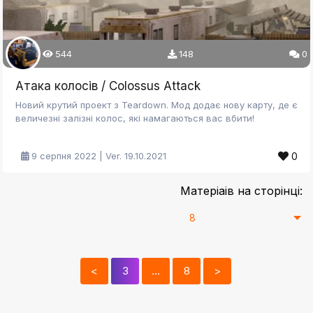
544
148
0
Атака колосів / Colossus Attack
Новий крутий проект з Teardown. Мод додає нову карту, де є
величезні залізні колос, які намагаються вас вбити!
0
9 серпня 2022 | Ver. 19.10.2021
Матеріаів на сторінці:
<
3
…
8
>