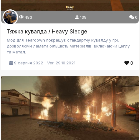
483
139
0
Тяжка кувалда / Heavy Sledge
Мод для Teardown покращує стандартну кувалду у грі,
дозволяючи ламати більшість матеріалів: включаючи цеглу
та метал.
0
9 серпня 2022 | Ver. 29.10.2021