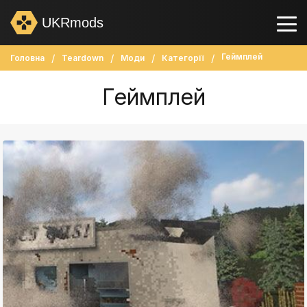
UKRmods
Геймплей
Головна
Teardown
Моди
Категорії
Геймплей