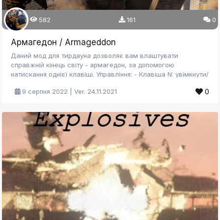
582
161
0
Армагедон / Armageddon
Даний мод для тирдауна дозволяє вам влаштувати
справжній кінець світу - армагедон, за допомогою
натискання однієї клавіші. Управління: - Клавіша N: увімкнути/
вимкнути армагедон; - Клавіша H: приховати UI; - Клавіша M:
0
9 серпня 2022 | Ver. 24.11.2021
меню опцій. Для більш детального огляду дивимось відео.