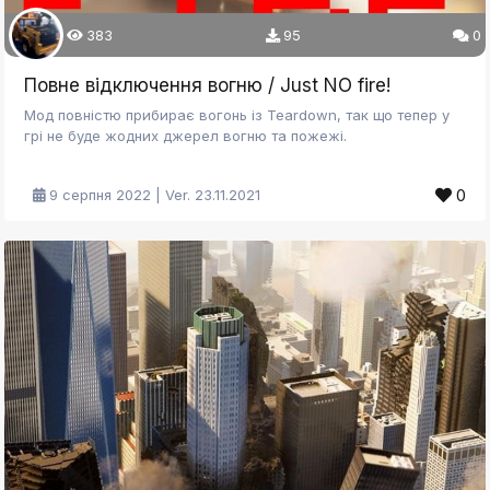
383
95
0
Повне відключення вогню / Just NO fire!
Мод повністю прибирає вогонь із Teardown, так що тепер у
грі не буде жодних джерел вогню та пожежі.
0
9 серпня 2022 | Ver. 23.11.2021