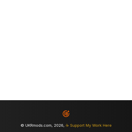
© UKRmods.com, 2026,
☕ Support My Work Here