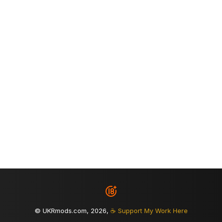
© UKRmods.com, 2026,
☕ Support My Work Here