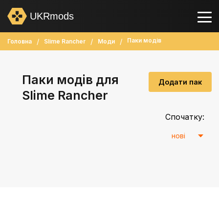
UKRmods
Паки модів
Головна
Slime Rancher
Моди
Паки модів для
Додати пак
Slime Rancher
Спочатку: