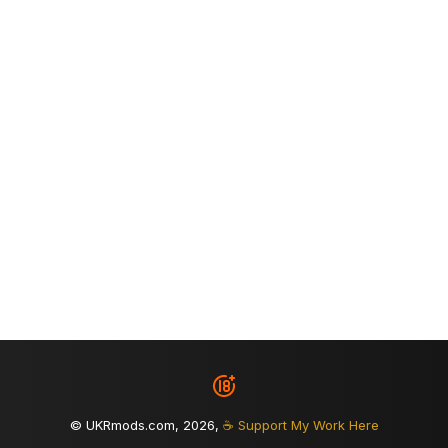
© UKRmods.com, 2026,
☕ Support My Work Here