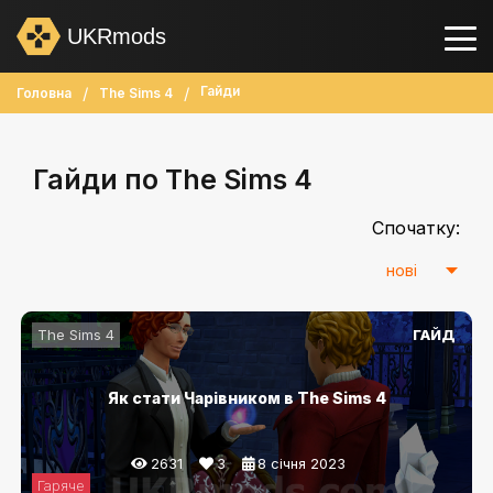
UKRmods
Гайди
Головна
The Sims 4
Гайди по The Sims 4
Спочатку:
The Sims 4
ГАЙД
Як стати Чарівником в The Sims 4
2631
3
8 січня 2023
Гаряче