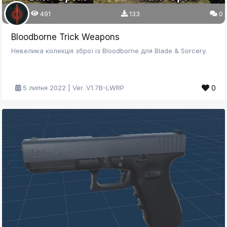
491
133
0
Bloodborne Trick Weapons
Невелика колекція зброї із Bloodborne для Blade & Sorcery.
0
5 липня 2022 | Ver. V1.7B-LWRP