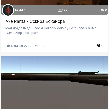
447
122
0
Axe Rhitta - Сокира Есканора
Мод додасть до Blade & Sorcery сокиру Есканора з аніме
"Сім Смертних Гріхів".
0
5 липня 2022 | Ver. 1.0