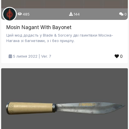
485
144
0
Mosin Nagant With Bayonet
Цей мод додасть у Blade & Sorcery дві гвинтівки Мосіна-
Нагана зі багнетами, з і без прицілу.
0
5 липня 2022 | Ver. 7