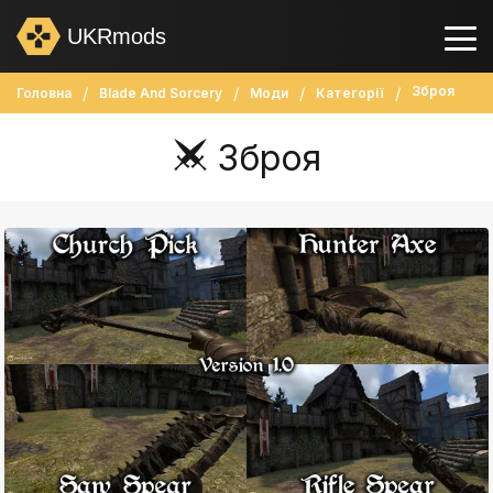
UKRmods
Зброя
Головна
Blade And Sorcery
Моди
Категорії
Зброя