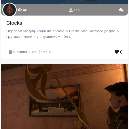
463
176
0
Glocks
Чергова модифікація на зброю в Blade And Sorcery додає в
гру два Глоки - з глушником і без.
0
5 липня 2022 | Ver. 5