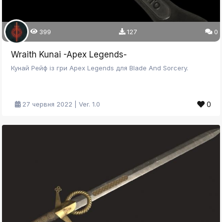
399
127
0
Wraith Kunai -Apex Legends-
Кунай Рейф із гри Apex Legends для Blade And Sorcery.
0
27 червня 2022 | Ver. 1.0