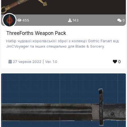
455
143
0
ThreeForths Weapon Pack
Набір чудової королівської зброї з колекції Gothic Fanart від
JmCVoyager та інших спеціально для Blade & Sorcery.
0
27 червня 2022 | Ver. 1.0