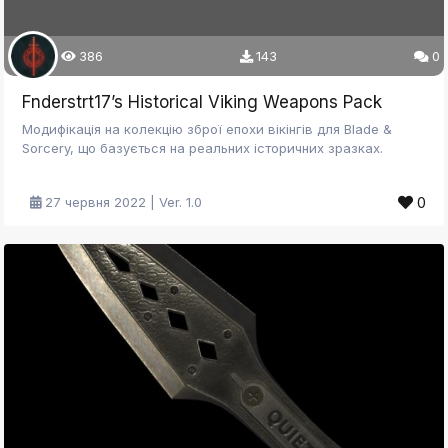
386
143
0
Fnderstrt17’s Historical Viking Weapons Pack
Модифікація на колекцію зброї епохи вікінгів для Blade &
Sorcery, що базується на реальних історичних зразках.
0
27 червня 2022 | Ver. 1.0