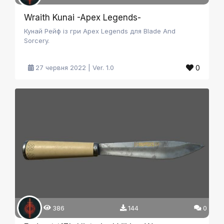
Wraith Kunai -Apex Legends-
Кунай Рейф із гри Apex Legends для Blade And
Sorcery.
0
27 червня 2022 | Ver. 1.0
386
144
0