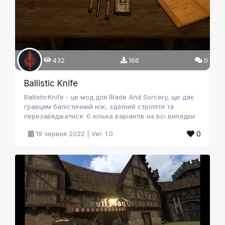
432
166
0
Ballistic Knife
BallisticKnife - це мод для Blade And Sorcery, що дає
гравцям балістичний ніж, здатний стріляти та
перезаряджатися. Є кілька варіантів на всі випадки
життя.
0
19 червня 2022 | Ver. 1.0