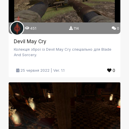
451
114
0
Devil May Cry
Колекція зброї із Devil May Cry спеціально для Blade
And Sorcery.
0
25 червня 2022 | Ver. 1.1