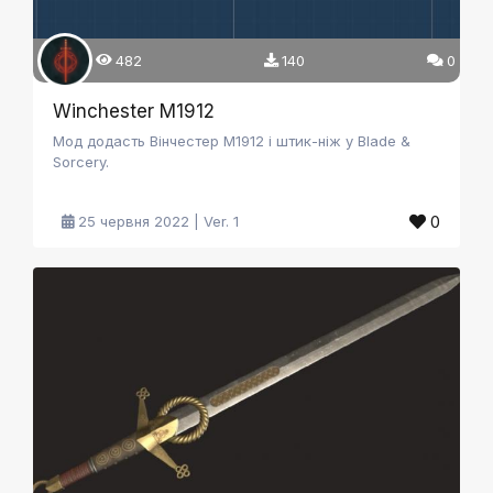
482
140
0
Winchester M1912
Мод додасть Вінчестер М1912 і штик-ніж у Blade &
Sorcery.
0
25 червня 2022 | Ver. 1