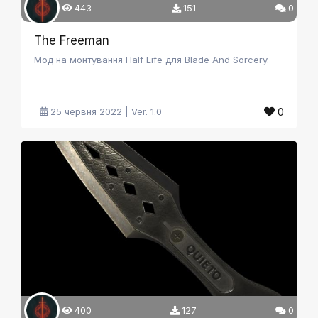
443
151
0
The Freeman
Мод на монтування Half Life для Blade And Sorcery.
0
25 червня 2022 | Ver. 1.0
400
127
0