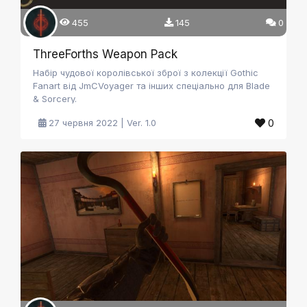
455
145
0
ThreeForths Weapon Pack
Набір чудової королівської зброї з колекції Gothic
Fanart від JmCVoyager та інших спеціально для Blade
& Sorcery.
0
27 червня 2022 | Ver. 1.0