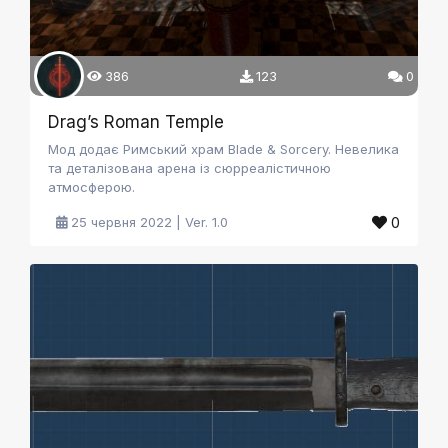
386
123
0
Drag’s Roman Temple
Мод додає Римський храм Blade & Sorcery. Невелика
та деталізована арена із сюрреалістичною
атмосферою.
0
25 червня 2022 | Ver. 1.0