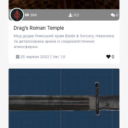
386
122
0
Drag’s Roman Temple
Мод додає Римський храм Blade & Sorcery. Невелика
та деталізована арена із сюрреалістичною
атмосферою.
0
25 червня 2022 | Ver. 1.0