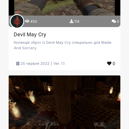
450
114
0
Devil May Cry
Колекція зброї із Devil May Cry спеціально для Blade
And Sorcery.
0
25 червня 2022 | Ver. 1.1