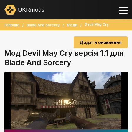
UKRmods
Devil May Cry
Головна
Blade And Sorcery
Моди
Додати оновлення
Мод Devil May Cry версія 1.1 для
Blade And Sorcery