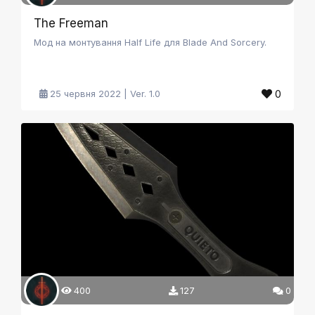
The Freeman
Мод на монтування Half Life для Blade And Sorcery.
0
25 червня 2022 | Ver. 1.0
400
127
0