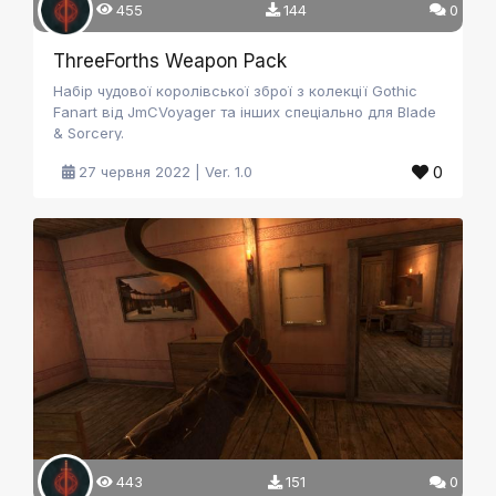
455
144
0
ThreeForths Weapon Pack
Набір чудової королівської зброї з колекції Gothic
Fanart від JmCVoyager та інших спеціально для Blade
& Sorcery.
0
27 червня 2022 | Ver. 1.0
443
151
0