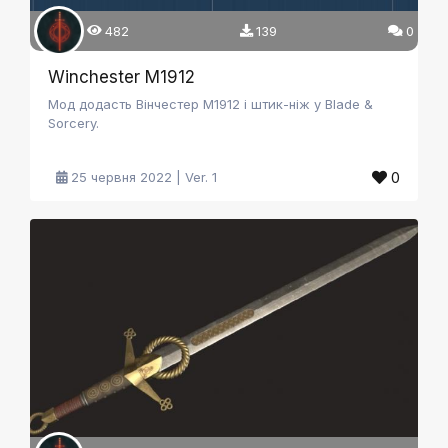
482
139
0
Winchester M1912
Мод додасть Вінчестер М1912 і штик-ніж у Blade &
Sorcery.
0
25 червня 2022 | Ver. 1