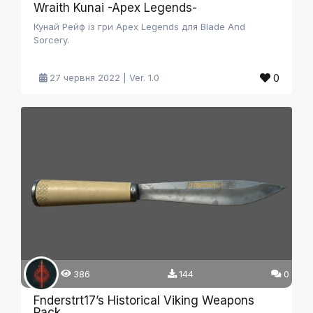
Wraith Kunai -Apex Legends-
Кунай Рейф із гри Apex Legends для Blade And
Sorcery.
0
27 червня 2022 | Ver. 1.0
386
144
0
Fnderstrt17’s Historical Viking Weapons
Pack