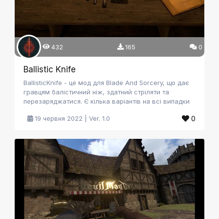
432
165
0
Ballistic Knife
BallisticKnife - це мод для Blade And Sorcery, що дає
гравцям балістичний ніж, здатний стріляти та
перезаряджатися. Є кілька варіантів на всі випадки
життя.
0
19 червня 2022 | Ver. 1.0