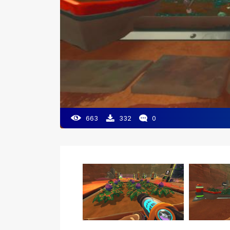
663
332
0