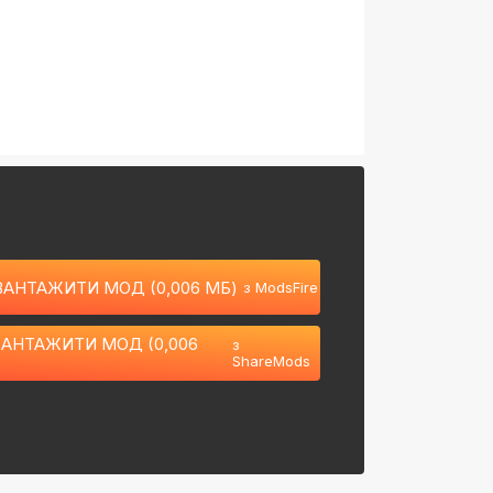
ВАНТАЖИТИ МОД (0,006 МБ)
з ModsFire
АНТАЖИТИ МОД (0,006
з
)
ShareMods