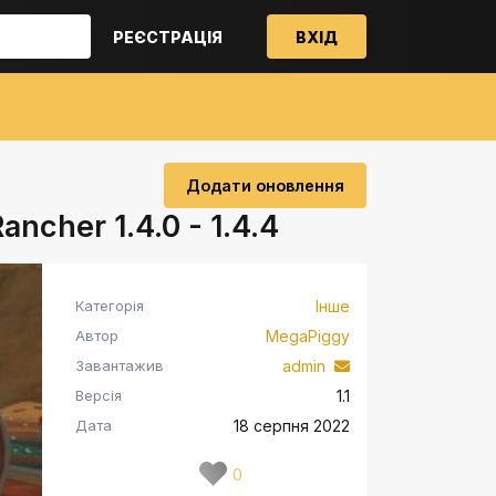
РЕЄСТРАЦІЯ
ВХІД
Додати оновлення
ncher 1.4.0 - 1.4.4
Категорія
Інше
Автор
MegaPiggy
Завантажив
admin
Версія
1.1
Дата
18 серпня 2022
0