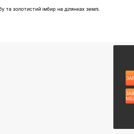
 та золотистий імбир на ділянках землі.
ЗА
ЗАВ
МБ