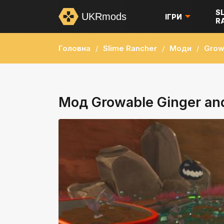
S
UKRmods
ІГРИ
R
Головна
Slime Rancher
Моди
Grow
Мод Growable Ginger and 