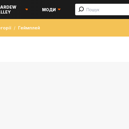
TARDEW
МОДИ
LLEY
горії
Геймплей