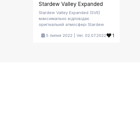
Stardew Valley Expanded
Stardew Valley Expanded (SVE)
максимально відповідає
оригінальній атмосфері Stardew
Valley - від нових областей і
1
5 липня 2022 | Ver. 02.07.2022
розширених діалогів та подій до
портретів абсолютно нового набору
персонажів. Моя мета, як любителя
модів, полягає в наступному:
«Подарувати гравцеві чарівні
відчуття, які вони мали під час
першої гри в Stardew Valley». Щоб
відчути цю магію, як задумав
ConcernedApe, я рекомендую
пограти в ванільну Stardew Valley
перед тим, як стрибнути в
розширений світ SVE. Для гравців,
які вже грали в Stardew Valley:
пригадайте, коли ви вперше
зайшли в Таємні ліси, виконали
складний квест, пережили подію
Шести Сердець Шейна або вперше
зустріли Ебігейл. Stardew Valley