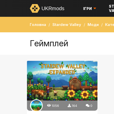
S
UKRmods
ІГРИ
VA
Головна
Stardew Valley
Моди
Кате
Геймплей
1056
164
0