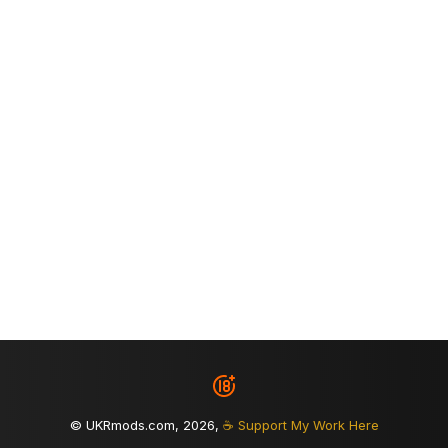
© UKRmods.com, 2026,
☕ Support My Work Here