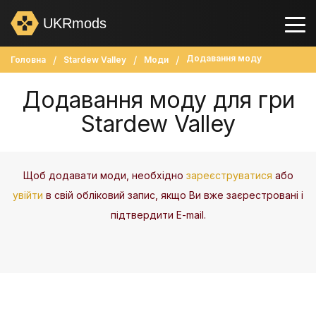
UKRmods
Додавання моду
Головна
Stardew Valley
Моди
Додавання моду для гри
Stardew Valley
Щоб додавати моди, необхідно
зареєструватися
або
увійти
в свій обліковий запис, якщо Ви вже заєрестровані і
підтвердити E-mail.